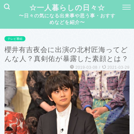
☆一人暮らしの日々☆
〜日々の気になる出来事や思う事・おすす
めなどを紹介〜
テレビ番組
櫻井有吉夜会に出演の北村匠海ってど
んな人？真剣佑が暴露した素顔とは？
2019-03-08
/
2021-03-29