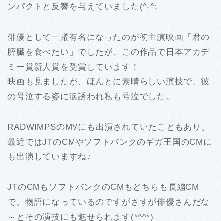
ンパクトと反響を与えていました(^-^;
俳優として一躍有名になったのが初主演映画「君の
膵臓を食べたい」でしたが、この作品で日本アカデ
ミー賞新人賞を受賞しています！
映画も見ましたが、ほんとに素晴らしい演技で、彼
の号泣する姿に涙誘われ私も号泣でした。
RADWIMPSのMVにも出演されていたこともあり、
最近ではJTのCMやソフトバンクのギガ王国のCMに
も出演していますね♪
JTのCMもソフトバンクのCMもどちらも長編CM
で、物語になっているのですがさすが俳優さんだな
～とその演技にも魅せられます(*^^*)