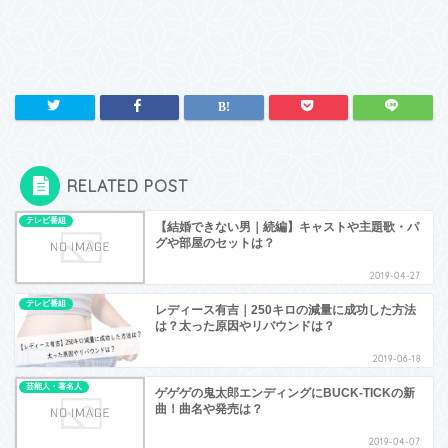
RELATED POST
テレビ番組
【結婚できない男｜続編】キャストや主題歌・パ
グや部屋のセットは？
2019-04-27
テレビ番組
レディース有吉｜250キロの減量に成功した方法
は？太った原因やリバウンドは？
2019-06-18
芸能人・著名人
ゲゲゲの鬼太郎エンディングにBUCK-TICKの新
曲！曲名や発売は？
2019-04-07