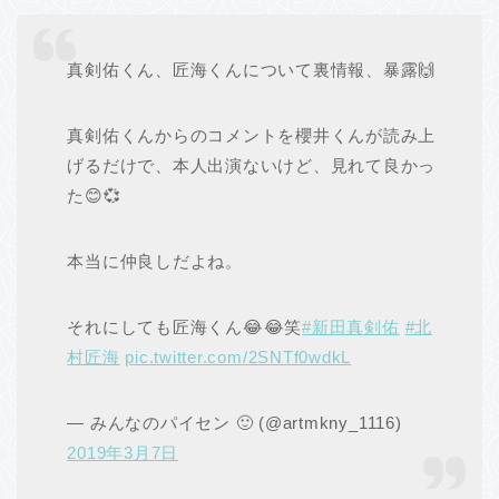
真剣佑くん、匠海くんについて裏情報、暴露🙌
真剣佑くんからのコメントを櫻井くんが読み上
げるだけで、本人出演ないけど、見れて良かっ
た😊💞
本当に仲良しだよね。
それにしても匠海くん😂😂笑
#新田真剣佑
#北
村匠海
pic.twitter.com/2SNTf0wdkL
— みんなのパイセン 🙂 (@artmkny_1116)
2019年3月7日