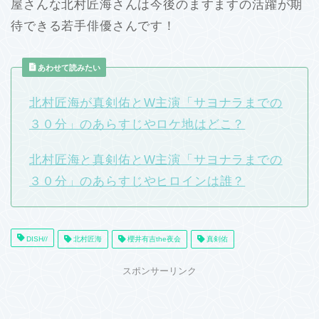
屋さんな北村匠海さんは今後のますますの活躍が期
待できる若手俳優さんです！
あわせて読みたい
北村匠海が真剣佑とW主演「サヨナラまでの
３０分」のあらすじやロケ地はどこ？
北村匠海と真剣佑とW主演「サヨナラまでの
３０分」のあらすじやヒロインは誰？
DISH//
北村匠海
櫻井有吉the夜会
真剣佑
スポンサーリンク