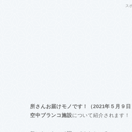
ス
所さんお届けモノです！（2021年５月９日
空中ブランコ施設
について紹介されます！