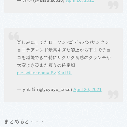
— かや (@ansuta0316)
April 20, 2021
楽しみにしてたローソン×ゴディバのサンクシ
ョコラアマンド最高すぎた🥰上から下までチョ
コを堪能できて特にザクザク食感のクランチが
大変よき💮また買うの確定🙌
pic.twitter.com/aBzjXnrLUt
— yuki🐰 (@yuyuyu_coco)
April 20, 2021
まとめると・・・