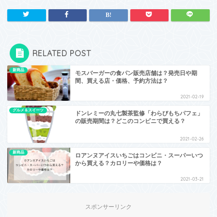
RELATED POST
新商品
モスバーガーの食パン販売店舗は？発売日や期
間、買える店・価格、予約方法は？
2021-02-19
グルメ＆スイーツ
ドンレミーの丸七製茶監修「わらびもちパフェ」
の販売期間は？どこのコンビニで買える？
2021-02-26
新商品
ロアンヌアイスいちごはコンビニ・スーパーいつ
から買える？カロリーや価格は？
2021-03-21
スポンサーリンク