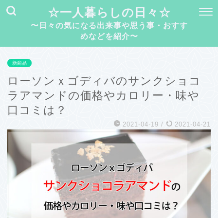
☆一人暮らしの日々☆
〜日々の気になる出来事や思う事・おすす
めなどを紹介〜
新商品
ローソンｘゴディバのサンクショコ
ラアマンドの価格やカロリー・味や
口コミは？
2021-04-19
/
2021-04-21